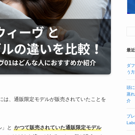
最近
ダフ
う方
頭に
蒸れ
には、通販限定モデルが販売されていたことを
介
ブレ
La
ル」と
かつて販売されていた通販限定モデル