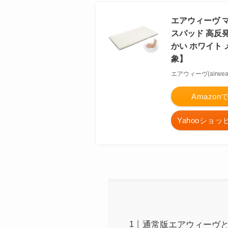
エアウィーヴ マ
スパッド 高反発 
かい ホワイト
象】
エアウィーヴ(airwea
Amazo
Yahooショ
通常版エアウィーヴ