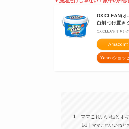
▼洗濯だけじゃない！家中の掃除
OXICLEAN(
白剤 つけ置き
OXICLEAN(オキシ
Amazo
Yahooショ
ママこれいいねとオ
ママこれいいねと