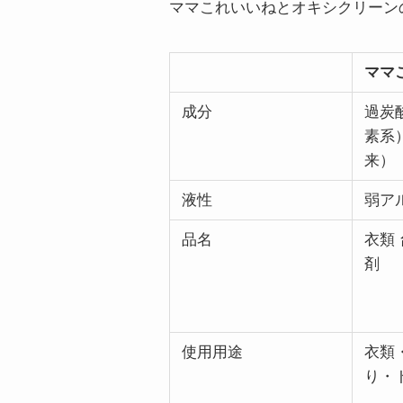
ママこれいいねとオキシクリーン
ママ
成分
過炭
素系
来）
液性
弱ア
品名
衣類
剤
使用用途
衣類
り・