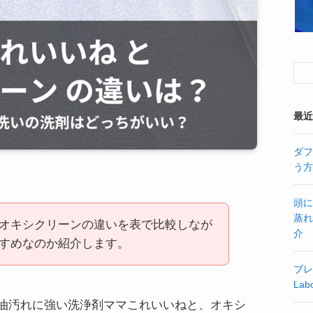
最近
ダフ
う方
頭に
蒸れ
オキシクリーンの違いを表で比較しなが
介
すめなのか紹介します。
ブレ
La
油汚れに強い洗浄剤ママこれいいねと、オキシ