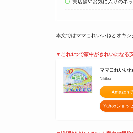
実店舗やお気に入りのネ
本文ではママこれいいねとオキシ
▼これ1つで家中がきれいになる
ママこれいいね
Nikitea
Amazo
Yahooショ