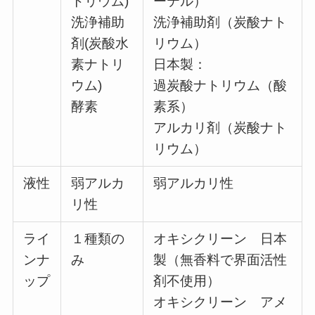
トリウム)
ーテル）
洗浄補助
洗浄補助剤（炭酸ナト
剤(炭酸水
リウム）
素ナトリ
日本製：
ウム)
過炭酸ナトリウム（酸
酵素
素系）
アルカリ剤（炭酸ナト
リウム）
液性
弱アルカ
弱アルカリ性
リ性
ライ
１種類の
オキシクリーン 日本
ンナ
み
製（無香料で界面活性
ップ
剤不使用）
オキシクリーン アメ