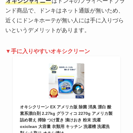
オキシシャイニー
はドンキのプライベートブラ
ンド商品で、ドンキはネット通販が無いため、
近くにドンキホーテが無い人には手に入りづら
いというデメリットがあります。
▼手に入りやすいオキシクリーン
オキシクリーン EX アメリカ版 除菌 消臭 漂白 酸
素系漂白剤 2.27kg グラフィコ 2270g アメリカ製
詰め替え 掃除 つけ置き 漬けおき 粉末 洗濯
oxiclean 大容量 衣類用 キッチン 洗濯槽 洗濯洗
剤 シミ取り オキシ漬け