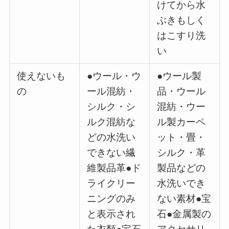
けてから水
ぶきもしく
はこすり洗
い
使えないも
●ウール・ウ
●ウール製
の
ール混紡・
品・ウール
シルク・シ
混紡・ウー
ルク混紡な
ル製カーペ
どの水洗い
ット・畳・
できない繊
シルク・革
維製品革●ド
製品などの
ライクリー
水洗いでき
ニングのみ
ない素材●宝
と表示され
石●金属製の