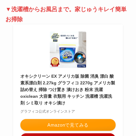
▼洗濯槽からお風呂まで。家じゅうキレイ簡単
お掃除
オキシクリーン EX アメリカ版 除菌 消臭 漂白 酸
素系漂白剤 2.27kg グラフィコ 2270g アメリカ製
詰め替え 掃除 つけ置き 漬けおき 粉末 洗濯
oxiclean 大容量 衣類用 キッチン 洗濯槽 洗濯洗
剤 シミ取り オキシ漬け
グラフィコ公式オンラインストア
Amazonで見てみる