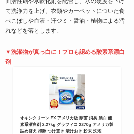
面活性剤や水軟化剤を配合し、水の硬度を下げ
て洗浄力を上げ、衣類やカーペットについた食
べこぼしや血液・汗ジミ・醤油・植物による汚
れなどを落とします。
▼洗濯物が真っ白に！プロも認める酸素系漂白
剤
オキシクリーン EX アメリカ版 除菌 消臭 漂白 酸
素系漂白剤 2.27kg グラフィコ 2270g アメリカ製
詰め替え 掃除 つけ置き 漬けおき 粉末 洗濯