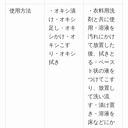
使用方法
・オキシ漬
・衣料用洗
け・オキシ
剤と共に使
足し・オキ
用・溶液を
シかけ・オ
汚れにかけ
キシこす
て放置した
り・オキシ
後、拭きと
拭き
る・ペース
ト状の液を
つけてこす
り、放置し
て洗い流
す・漬け置
き・溶液を
床などにか